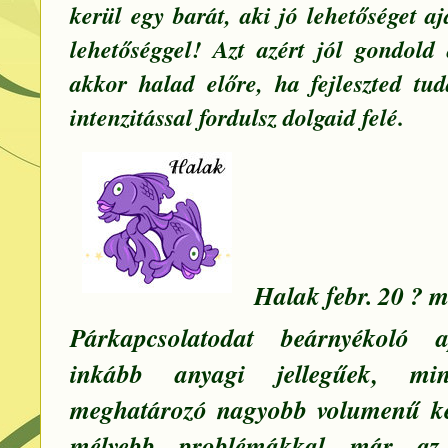
kerül egy barát, aki jó lehetőséget a
lehetőséggel! Azt azért jól gondold
akkor halad előre, ha fejleszted tu
intenzitással fordulsz dolgaid felé.
Halak febr. 20 ? m
Párkapcsolatodat beárnyékoló 
inkább anyagi jellegűek, min
meghatározó nagyobb volumenű ké
mélyebb problémákkal már az