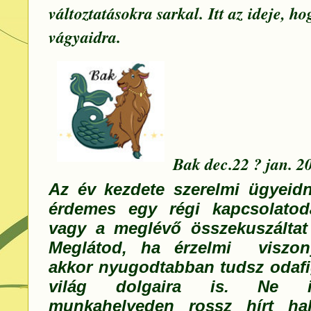
változtatásokra sarkal. Itt az ideje, ho
vágyaidra.
Bak dec.22 ? jan. 20
Az év kezdete szerelmi ügyeid
érdemes egy régi kapcsolatodat
vagy a meglévő összekuszálta
Meglátod, ha érzelmi viszon
akkor nyugodtabban tudsz odafi
világ dolgaira is. Ne i
munkahelyeden rossz hírt ha