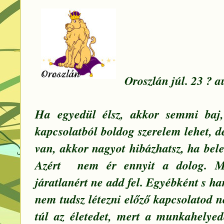
Oroszlán júl. 23 ? a
Ha egyedül élsz, akkor semmi baj
kapcsolatból boldog szerelem lehet, 
van, akkor nagyot hibázhatsz, ha bel
Azért nem ér ennyit a dolog. Mo
járatlanért ne add fel. Egyébként s h
nem tudsz létezni előző kapcsolatod n
túl az életedet, mert a munkahelyed