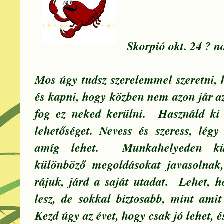
Skorpió okt. 24 ? no
Mos úgy tudsz szerelemmel szeretni, 
és kapni, hogy közben nem azon jár a
fog ez neked kerülni. Használd ki 
lehetőséget. Nevess és szeress, lég
amíg lehet. Munkahelyeden kü
különböző megoldásokat javasolnak,
rájuk, járd a saját utadat. Lehet, h
lesz, de sokkal biztosabb, mint ami
Kezd úgy az évet, hogy csak jó lehet, é