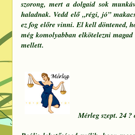
szorong, mert a dolgaid sok munkáv
haladnak. Vedd elő „régi, jó” makac
ez fog előre vinni. El kell döntened, 
még komolyabban elkötelezni magad 
mellett.
Mérleg szept. 24 ? 