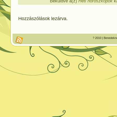
Beküldve a(z)
Heti horoszkópok
ka
Hozzászólások lezárva.
? 2010 | Benedekné 