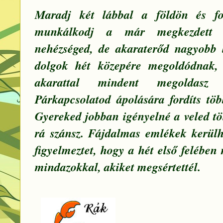
Maradj két lábbal a földön és fo
munkálkodj a már megkezdett f
nehézséged, de akaraterőd nagyobb le
dolgok hét közepére megoldódnak,
akarattal mindent megoldasz
Párkapcsolatod ápolására fordíts töb
Gyereked jobban igényelné a veled töl
rá szánsz. Fájdalmas emlékek kerülh
figyelmeztet, hogy a hét első felében
mindazokkal, akiket megsértettél.