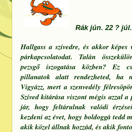
Rák jún. 22 ? júl.
Hallgass a szívedre, és akkor képes 
párkapcsolatodat. Talán összekülö
pezsgő iszogatása közben? Ez csa
pillanatok alatt rendezheted, ha
Vigyázz, mert a szenvedély félresöpör
Szíved kitárása viszont mégis azzal a
jár, hogy feltárulnak valódi érzése
kezdeni az évet, hogy boldoggá tedd 
akik közel állnak hozzád, és akik fon