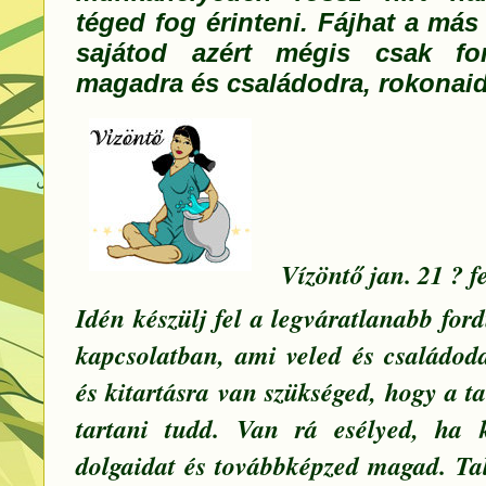
téged fog érinteni. Fájhat a más
sajátod azért mégis csak fon
magadra és családodra, rokonaid
Vízöntő jan. 21 ? fe
Idén készülj fel a legváratlanabb fo
kapcsolatban, ami veled és családodd
és kitartásra van szükséged, hogy a ta
tartani tudd. Van rá esélyed, ha
dolgaidat és továbbképzed magad. T