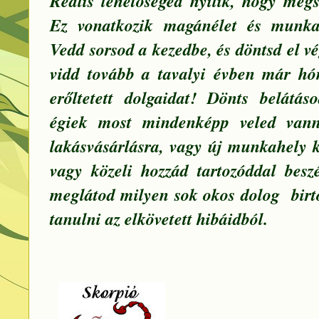
Reális lehetőséged nyílik, hogy megs
Ez vonatkozik magánélet és munkah
Vedd sorsod a kezedbe, és döntsd el v
vidd tovább a tavalyi évben már h
erőltetett dolgaidat! Dönts belátás
égiek most mindenképp veled vann
lakásvásárlásra, vagy új munkahely k
vagy közeli hozzád tartozóddal beszé
meglátod milyen sok okos dolog birto
tanulni az elkövetett hibáidból.