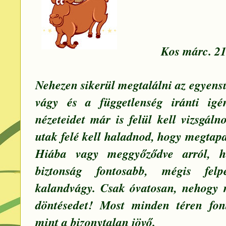
Kos márc. 21 
Nehezen sikerül megtalálni az egyensú
vágy és a függetlenség iránti igé
nézeteidet már is felül kell vizsgáln
utak felé kell haladnod, hogy megtapa
Hiába vagy meggyőződve arról,
biztonság fontosabb, mégis fel
kalandvágy. Csak óvatosan, nehogy
döntésedet! Most minden téren fon
mint a bizonytalan jövő.