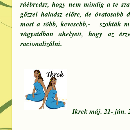
ráébredsz, hogy nem mindig a te sza
gőzzel haladsz előre, de óvatosabb 
most a több, kevesebb,- szokták
vágyaidban ahelyett, hogy az érz
racionalizálni.
Ikrek máj. 21- jún. 