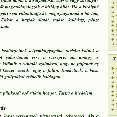
 Hadd látom a királynétokat édes-e vagy savanyú?
dőt megcsiklandozzák a kislány állát. Ha a királyné
lágért sem villanthatja ki, megnyugszanak a háziak,
Ekkor a háziak almát, tojást, kolbászt, pénzt
knak.
 beöltöztetnek selyembugyogóba, turbánt kötnek a
köt választanak erre a szerepre, aki amúgy is
ze kitömik a ruháját szalmával, hogy ne fájjanak az
t kézzel vezetik végig a falun. Énekelnek, a basa
ld gallyakkal csépelik boldogan.
a pünkösdi eső ritkán hoz jót. Tartja a hiedelem.
tás
, lovas versennyel, tűzugrással, tekézéssel. Aki a