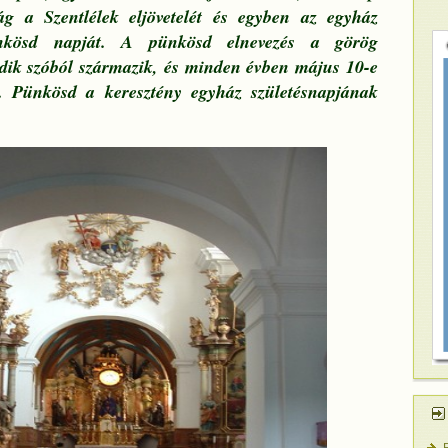
ág a Szentlélek eljövetelét és egyben az egyház
ünkösd napját. A pünkösd elnevezés a görög
edik szóból származik, és minden évben május 10-e
k. Pünkösd a keresztény egyház születésnapjának