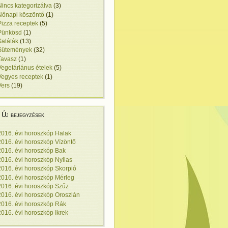
Nincs kategorizálva
(3)
Nőnapi köszöntő
(1)
Pizza receptek
(5)
Pünkösd
(1)
Saláták
(13)
Sütemények
(32)
Tavasz
(1)
Vegetáriánus ételek
(5)
Vegyes receptek
(1)
Vers
(19)
Új bejegyzések
2016. évi horoszkóp Halak
2016. évi horoszkóp Vízöntő
2016. évi horoszkóp Bak
2016. évi horoszkóp Nyilas
2016. évi horoszkóp Skorpió
2016. évi horoszkóp Mérleg
2016. évi horoszkóp Szűz
2016. évi horoszkóp Oroszlán
2016. évi horoszkóp Rák
2016. évi horoszkóp Ikrek