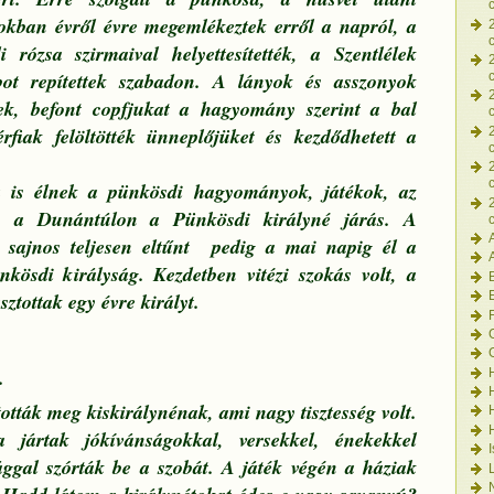
kban évről évre megemlékeztek erről a napról, a
 rózsa szirmaival helyettesítették, a Szentlélek
bot repítettek szabadon. A lányok és asszonyok
tek, befont copfjukat a hagyomány szerint a bal
érfiak felöltötték ünneplőjüket és kezdődhetett a
is élnek a pünkösdi hagyományok, játékok, az
, a Dunántúlon a Pünkösdi királyné járás. A
s sajnos teljesen eltűnt pedig a mai napig él a
nkösdi királyság. Kezdetben vitézi szokás volt, a
ztottak egy évre királyt.
.
tották meg kiskirálynénak, ami nagy tisztesség volt.
 jártak jókívánságokkal, versekkel, énekekkel
ággal szórták be a szobát. A játék végén a háziak