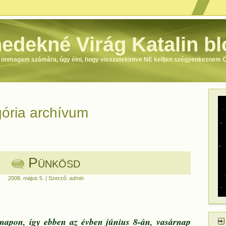
edekné Virág Katalin bl
m önmagam számára, úgy élni, hogy visszatekintve NE kelljen szégyenkeznem
gória archívum
Pünkösd
2008. május 5. | Szerző:
admin
 napon, így ebben az évben június 8-án, vasárnap