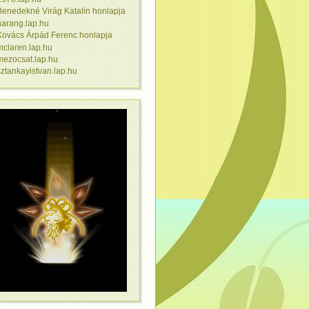
Benedekné Virág Katalin honlapja
harang.lap.hu
Kovács Árpád Ferenc honlapja
mclaren.lap.hu
mezocsat.lap.hu
sztankayistvan.lap.hu