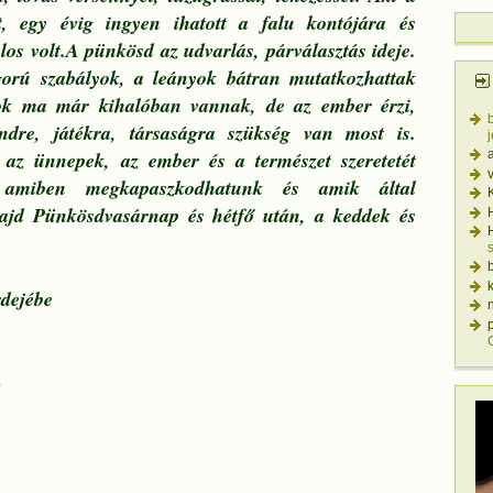
t, egy évig ingyen ihatott a falu kontójára és
os volt.A pünkösd az udvarlás, párválasztás ideje.
gorú szabályok, a leányok bátran mutatkozhattak
ások ma már kihalóban vannak, de az ember érzi,
öndre, játékra, társaságra szükség van most is.
 az ünnepek, az ember és a természet szeretetét
, amiben megkapaszkodhatunk és amik által
ajd Pünkösdvasárnap és hétfő után, a keddek és
rdejébe
n