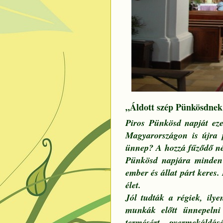
„Áldott szép Pünkösdnek
Piros Pünkösd napját eze
Magyarországon is újra 
ünnep? A hozzá fűződő né
Pünkösd napjára minden f
ember és állat párt keres.
élet.
Jól tudták a régiek, ily
munkák előtt ünnepelni 
termésért, gyermekáldá