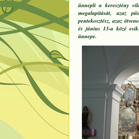
ünnepli a keresztény vil
megalapítását, azaz p
pentekosztész, azaz ötven
és június 13-a közé esi
ünnepe.