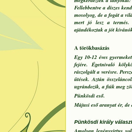
megkérdezték a lányokat:
Fellebbentve a díszes ken
mosolyog, de a fogát a vi
mert jó lesz a termés. 
ajándékoztak a jót kívánó
A törökbasázás
Egy 10-12 éves gyermeket
fejére. Égetnivaló köly
rászolgált a verésre. Pers
ütések. Aztán összeláncol
ugrándozik, a fiúk meg zö
Pünkösdi eső.
Májusi eső aranyat ér, de 
Pünkösdi király válasz
Amolyan legényvirtus volt