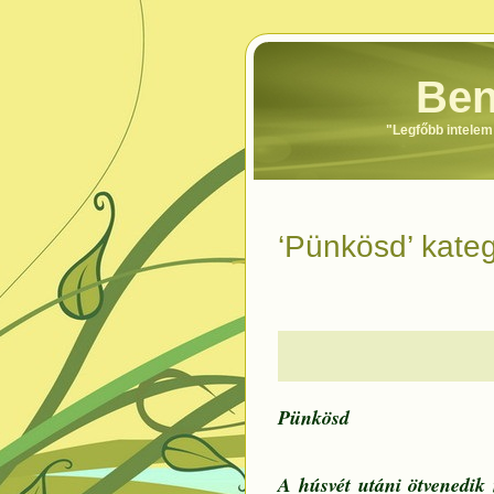
Ben
"Legfőbb intele
‘Pünkösd’ kate
Pünkösd
A húsvét utáni ötvenedik