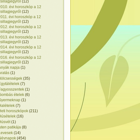
csillagjegyről
(12)
2010. évi horoszkóp a 12
csillagjegyről
(12)
2011. évi horoszkóp a 12
csillagjegyről
(12)
2012. évi horoszkóp a 12
csillagjegyről
(12)
2013. évi horoszkóp a 12
csillagjegyről
(12)
2014. évi horoszkóp a 12
csillagjegyről
(12)
2016. évi horoszkóp a 12
csillagjegyről
(12)
Anyák napja
(1)
Aratás
(1)
Bölcsességek
(35)
Egytálételek
(7)
Fagyosszentek
(1)
Gombás ételek
(6)
Gyermeknap
(1)
Halételek
(7)
Heti horoszkópok
(211)
Húsételek
(16)
Húsvét
(1)
Isten patikája
(8)
Levesek
(14)
Névnapok
(454)