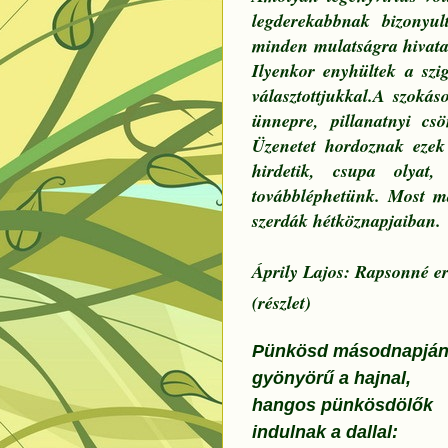
legderekabbnak bizonyul
minden mulatságra hivatal
Ilyenkor enyhültek a szi
választottjukkal.A szok
ünnepre, pillanatnyi cs
Üzenetet hordoznak ezek
hirdetik, csupa olyat
továbbléphetünk. Most m
szerdák hétköznapjaiban.
Áprily Lajos: Rapsonné e
(részlet)
Pünkösd másodnapjá
gyönyörű a hajnal,
hangos pünkösdölők
indulnak a dallal: