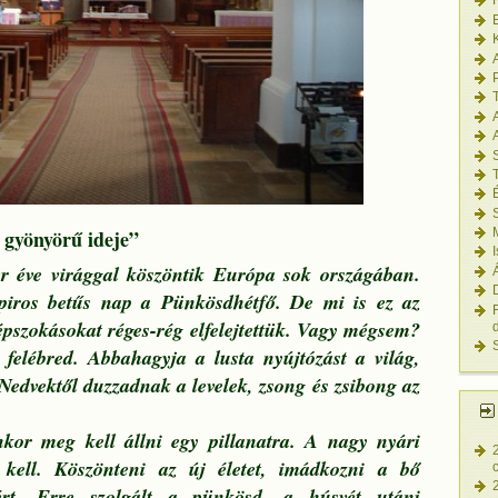
A
 gyönyörű ideje”
r éve virággal köszöntik Európa sok országában.
piros betűs nap a Pünkösdhétfő. De mi is ez az
pszokásokat réges-rég elfelejtettük. Vagy mégsem?
elébred. Abbahagyja a lusta nyújtózást a világ,
 Nedvektől duzzadnak a levelek, zsong és zsibong az
enkor meg kell állni egy pillanatra. A nagy nyári
kell. Köszönteni az új életet, imádkozni a bő
sért. Erre szolgált a pünkösd, a húsvét utáni