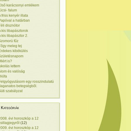
Rólam
Első karácsonyi emlékem
Kicsi- falum
 friss kenyér illata
Papóval a határban
Téli disznótor
A kis libapásztorok
A kis libapásztor 2.
Szomorú fűz
Tőgy meleg tej
Érdekes kibékülés
Születésnapom
Miért is?
Iskolás lettem
Álom és valóság
Diófa
Felgyógyulásom egy rosszindulatú
daganatos betegségből.
Süti szabályzat
Kategóriák
2008. évi horoszkóp a 12
csillagjegyről
(12)
2009. évi horoszkóp a 12