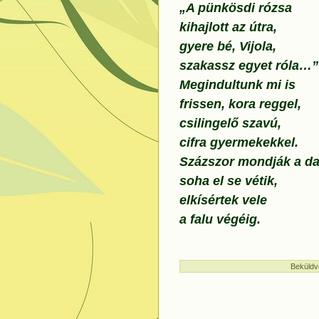
„A pünkösdi rózsa
kihajlott az útra,
gyere bé, Vijola,
szakassz egyet róla…”
Megindultunk mi is
frissen, kora reggel,
csilingelő szavú,
cifra gyermekekkel.
Százszor mondják a dal
soha el se vétik,
elkísértek vele
a falu végéig.
Beküldv