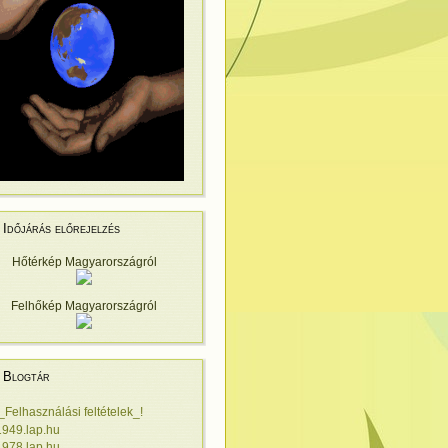
Időjárás előrejelzés
Hőtérkép Magyarországról
Felhőkép Magyarországról
Blogtár
!_Felhasználási feltételek_!
1949.lap.hu
1978.lap.hu