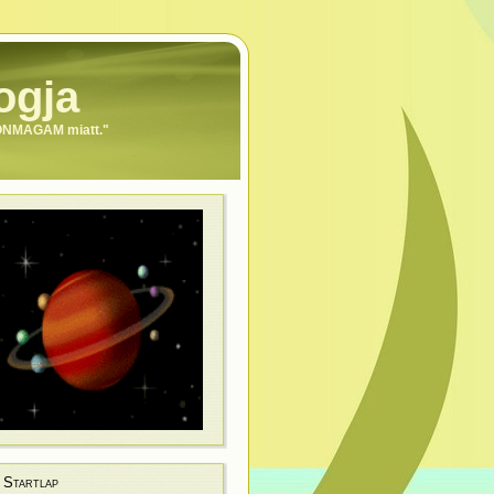
ogja
 ÖNMAGAM miatt."
Startlap