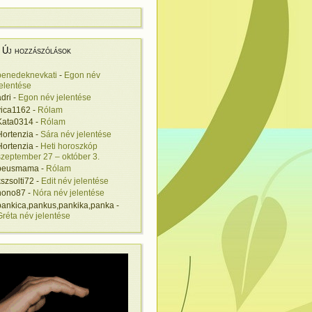
Új hozzászólások
benedeknevkati
-
Egon név
jelentése
adri
-
Egon név jelentése
vica1162
-
Rólam
Kata0314
-
Rólam
Hortenzia
-
Sára név jelentése
Hortenzia
-
Heti horoszkóp
szeptember 27 – október 3.
beusmama
-
Rólam
kszsolti72
-
Edit név jelentése
nono87
-
Nóra név jelentése
pankica,pankus,pankika,panka
-
Gréta név jelentése