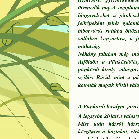
ötvenedik nap.A templomo
lángnyelveket a pünkösdi
jelképeként fehér galam
bíborvörös ruhába öltöz
vállukra kanyarítva, a f
mulatság.
Néhány faluban még ma 
Alföldön a Pünkösdölés
pünkösdi király választá
szólás: Rövid, mint a pü
katonák maguk közül válas
A Pünkösdi királyné járás
A legszebb kislányt válasz
Mise után házról házra
köszöntve a háziakat, vir