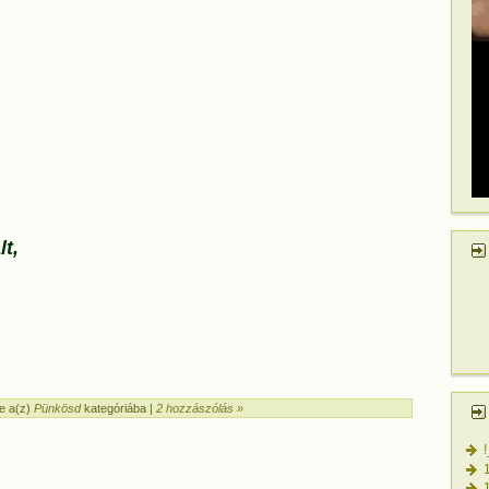
t,
e a(z)
Pünkösd
kategóriába |
2 hozzászólás »