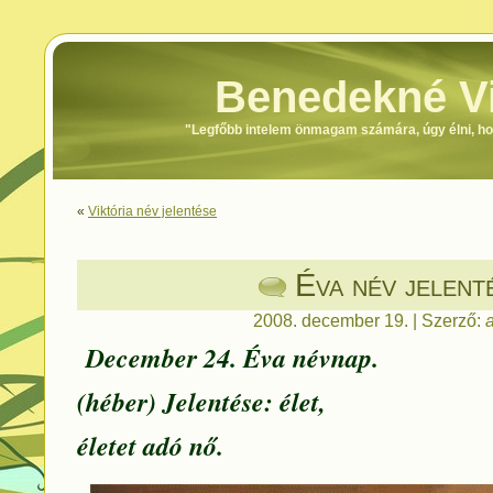
Benedekné Vi
"Legfőbb intelem önmagam számára, úgy élni, h
«
Viktória név jelentése
Éva név jelent
2008. december 19. | Szerző:
December 24. Éva névnap.
(héber) Jelentése: élet,
életet adó nő.