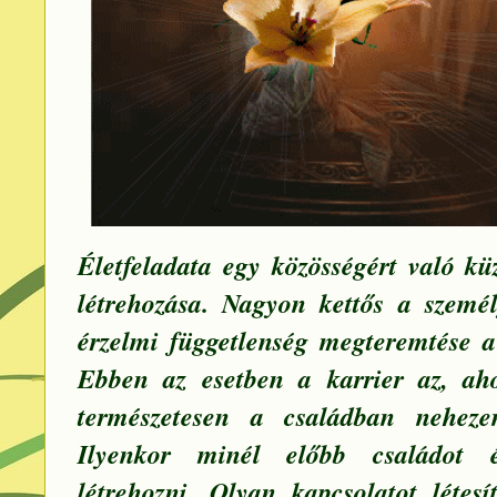
Életfeladata egy közösségért való kü
létrehozása. Nagyon kettős a személ
érzelmi függetlenség megteremtése a 
Ebben az esetben a karrier az, aho
természetesen a családban neheze
Ilyenkor minél előbb családot 
létrehozni. Olyan kapcsolatot létes