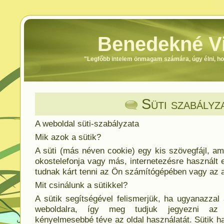
Benedekné Vi
"Legfőbb intelem önmagam számára, úgy élni, h
Süti szabályz
A weboldal süti-szabályzata
Mik azok a sütik?
A süti (más néven cookie) egy kis szövegfájl, a
okostelefonja vagy más, internetezésre használt 
tudnak kárt tenni az Ön számítógépében vagy az a
Mit csinálunk a sütikkel?
A sütik segítségével felismerjük, ha ugyanazzal
weboldalra, így meg tudjuk jegyezni az Ö
kényelmesebbé téve az oldal használatát. Sütik h