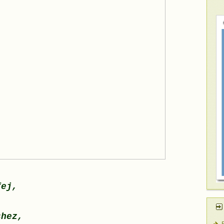
fej,
shez,