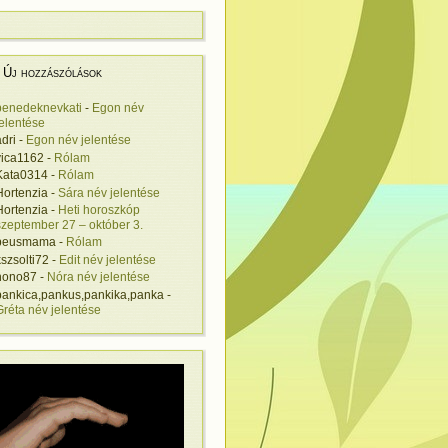
Új hozzászólások
benedeknevkati
-
Egon név
jelentése
adri
-
Egon név jelentése
vica1162
-
Rólam
Kata0314
-
Rólam
Hortenzia
-
Sára név jelentése
Hortenzia
-
Heti horoszkóp
szeptember 27 – október 3.
beusmama
-
Rólam
kszsolti72
-
Edit név jelentése
nono87
-
Nóra név jelentése
pankica,pankus,pankika,panka
-
Gréta név jelentése