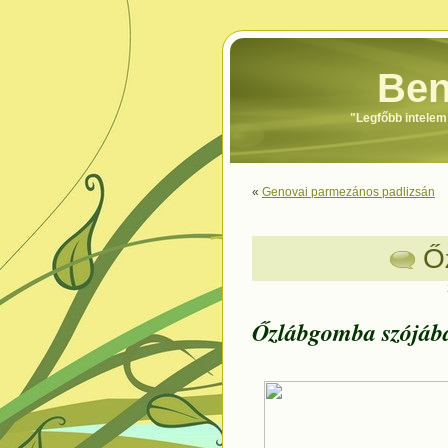
Ben
"Legfőbb intele
«
Genovai parmezános padlizsán
Ő
Őzlábgomba szójáb