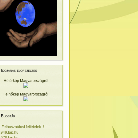
Időjárás előrejelzés
Hőtérkép Magyarországról
Felhőkép Magyarországról
Blogtár
!_Felhasználási feltételek_!
1949.lap.hu
1978.lap.hu