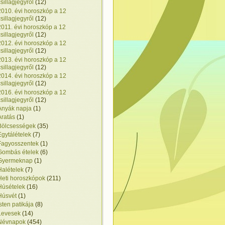
csillagjegyről
(12)
2010. évi horoszkóp a 12
csillagjegyről
(12)
2011. évi horoszkóp a 12
csillagjegyről
(12)
2012. évi horoszkóp a 12
csillagjegyről
(12)
2013. évi horoszkóp a 12
csillagjegyről
(12)
2014. évi horoszkóp a 12
csillagjegyről
(12)
2016. évi horoszkóp a 12
csillagjegyről
(12)
Anyák napja
(1)
Aratás
(1)
Bölcsességek
(35)
Egytálételek
(7)
Fagyosszentek
(1)
Gombás ételek
(6)
Gyermeknap
(1)
Halételek
(7)
Heti horoszkópok
(211)
Húsételek
(16)
Húsvét
(1)
Isten patikája
(8)
Levesek
(14)
Névnapok
(454)