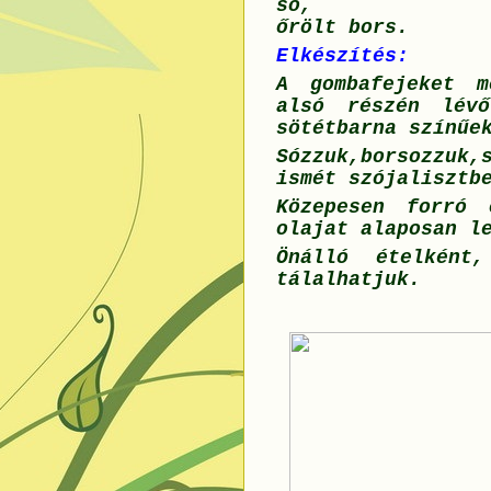
só,
őrölt bors.
Elkészítés:
A gombafejeket m
alsó részén lévő
sötétbarna színűe
Sózzuk,borsozzuk,
ismét szójalisztb
Közepesen forró 
olajat alaposan l
Önálló ételként,
tálalhatjuk.