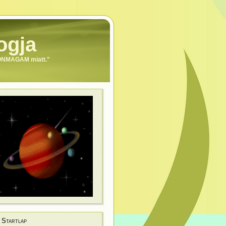
ogja
 ÖNMAGAM miatt."
Startlap