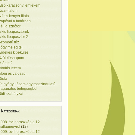
Rólam
Első karácsonyi emlékem
Kicsi- falum
 friss kenyér illata
Papóval a határban
Téli disznótor
A kis libapásztorok
A kis libapásztor 2.
Szomorú fűz
Tőgy meleg tej
Érdekes kibékülés
Születésnapom
Miért is?
Iskolás lettem
Álom és valóság
Diófa
Felgyógyulásom egy rosszindulatú
daganatos betegségből.
Süti szabályzat
Kategóriák
2008. évi horoszkóp a 12
csillagjegyről
(12)
2009. évi horoszkóp a 12