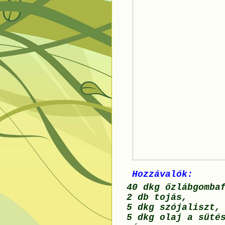
Hozzávalók:
40 dkg őzlábgomba
2 db tojás,
5 dkg szójaliszt,
5 dkg olaj a süté