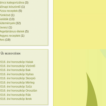
Nincs kategorizálva
(3)
Nőnapi köszöntő
(1)
Pizza receptek
(5)
Pünkösd
(1)
Saláták
(13)
Sütemények
(32)
Tavasz
(1)
Vegetáriánus ételek
(5)
Vegyes receptek
(1)
Vers
(19)
Új bejegyzések
2016. évi horoszkóp Halak
2016. évi horoszkóp Vízöntő
2016. évi horoszkóp Bak
2016. évi horoszkóp Nyilas
2016. évi horoszkóp Skorpió
2016. évi horoszkóp Mérleg
2016. évi horoszkóp Szűz
2016. évi horoszkóp Oroszlán
2016. évi horoszkóp Rák
2016. évi horoszkóp Ikrek