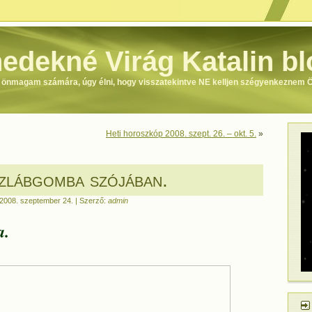
edekné Virág Katalin bl
m önmagam számára, úgy élni, hogy visszatekintve NE kelljen szégyenkeznem
Heti horoszkóp 2008. szept. 26. – okt. 5.
»
zlábgomba szójában.
2008. szeptember 24. | Szerző:
admin
a.