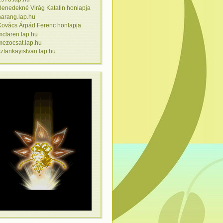
Benedekné Virág Katalin honlapja
harang.lap.hu
Kovács Árpád Ferenc honlapja
mclaren.lap.hu
mezocsat.lap.hu
sztankayistvan.lap.hu