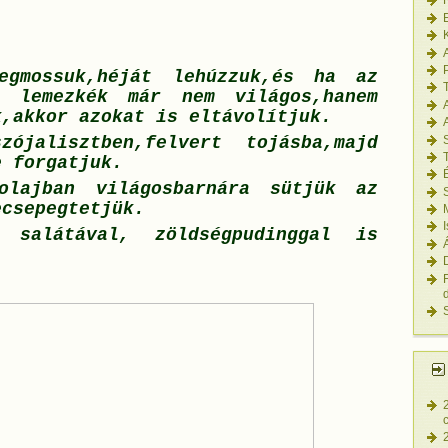
A
egmossuk,héját lehúzzuk,és ha az
 lemezkék már nem világos,hanem
k,akkor azokat is eltávolítjuk.
szójalisztben,felvert tojásba,majd
e forgatjuk.
olajban világosbarnára sütjük az
ecsepegtetjük.
 salátával, zöldségpudinggal is