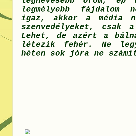
leghevesebb öröm, ép 
legmélyebb fájdalom 
igaz, akkor a média n
szenvedélyeket, csak a
Lehet, de azért a báln
létezik fehér. Ne leg
héten sok jóra ne szám