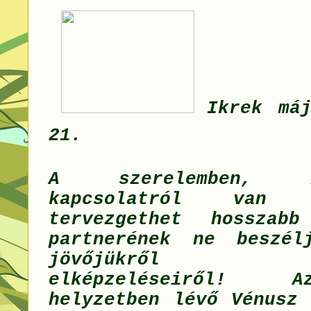
Ikrek má
21.
A szerelemben, 
kapcsolatról van
tervezgethet hosszab
partnerének ne beszél
jövőjükről a
elképzeléseiről! 
helyzetben lévő Vénusz 