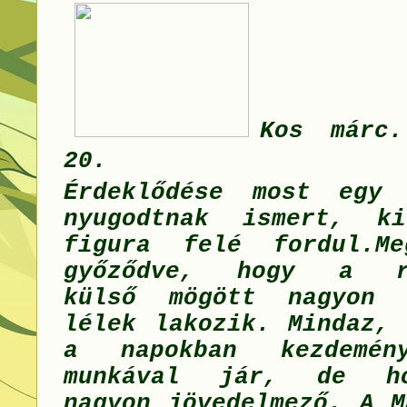
Kos márc
20.
Érdeklődése most egy 
nyugodtnak ismert, ki
figura felé fordul.M
győződve, hogy a re
külső mögött nagyon 
lélek lakozik. Mindaz, 
a napokban kezdemén
munkával jár, de ho
nagyon jövedelmező. A M