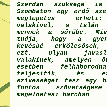
Szerdán szüksége is
Szombaton egy erdő szé
meglepetés érheti
valakivel, s talán 
mennek a sűrűbe. Miv
tudja, hogy a gyen
kevésbé erkölcsösek, 
ezt. Olyan javasl
valakinek, amelyen ö
esetben felháborodn
teljesítik, és e
szívességet tesz egy b
fontos szövetsége
megélhetési harcban.