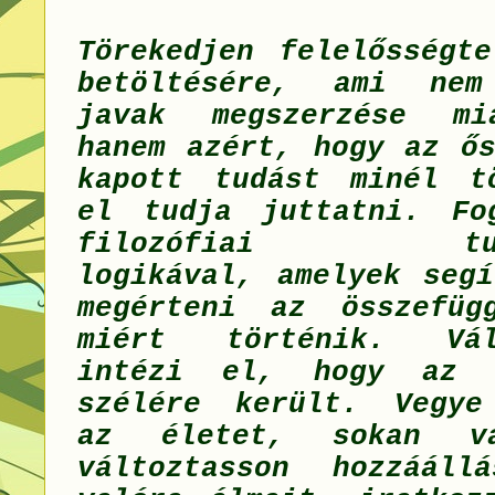
Törekedjen felelősségte
betöltésére, ami ne
javak megszerzése mi
hanem azért, hogy az ős
kapott tudást minél t
el tudja juttatni. Fo
filozófiai tudom
logikával, amelyek segí
megérteni az összefüg
miért történik. Váll
intézi el, hogy az 
szélére került. Vegye
az életet, sokan vá
változtasson hozzááll