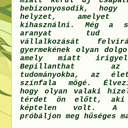
miatt kerül új csapat
bebizonyosodik, hogy 
helyzet, amelyet
kihasználni. Még a s
aranyat tud var
vállalkozását felvirá
gyermekének olyan dolgo
amely miatt irigyel
Bepillanthat a
tudományokba, az él
színfala mögé. Élvez
hogy olyan valaki híze
térdet ön előtt, aki
képtelen volt. A s
próbáljon meg hűséges m