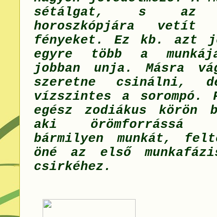
sétálgat, s az
horoszkópjára vetít n
fényeket. Ez kb. azt j
egyre több a munkáj
jobban unja. Másra vá
szeretne csinálni, d
vízszintes a sorompó. 
egész zodiákus körön 
aki örömforrássá 
bármilyen munkát, fel
öné az első munkafázi
csirkéhez.