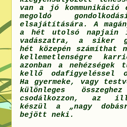
van a jó kommunikáció 
megoldó
gondolkodá
elsajátítására.
A magán
a hét utolsó napjain 
vadászatra, a siker g
hét közepén számíthat n
kellemetlenségre karr
azonban a nehézségek t
kellő odafigyeléssel o
Ha gyermeke, vagy testv
különleges összegh
csodálkozzon, az il
készül a „nagy dobás
bejött neki.