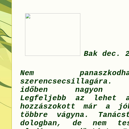
Bak dec. 
Nem panaszk
szerencsecsillagára
időben nagyon kén
Legfeljebb az lehet 
hozzászokott már a jó
többre vágyna. Tanács
dologban, de nem te