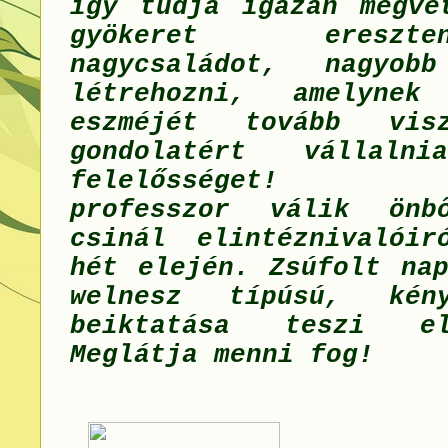
így tudja igazán megve
gyökeret eresz
nagycsaládot, nagyobb
létrehozni, amelyne
eszméjét tovább vis
gondolatért vállal
felelősséget! Sz
professzor válik ön
csinál elintéznivalói
hét elején. Zsúfolt nap
welnesz típúsú, kén
beiktatása teszi elv
Meglátja menni fog!