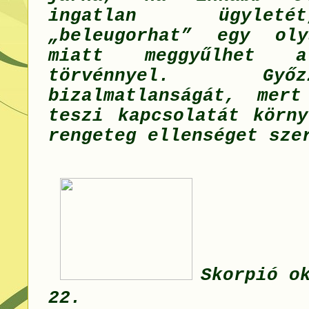
ingatlan ügylet
„beleugorhat” egy oly
miatt meggyűlhet
törvénnyel. G
bizalmatlanságát, mer
teszi kapcsolatát körny
rengeteg ellenséget sze
Skorpió o
22.