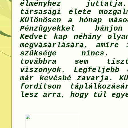
élményhez juttatj
társasági élete mozgal
Különösen a hónap máso
Pénzügyekkel bánjon
Kedvet kap néhány olya
megvásárlására, amire 
szüksége nincs. M
továbbra sem tisz
viszonyok. Legfeljebb
már kevésbé zavarja. Kü
fordítson táplálkozásá
lesz arra, hogy túl egy