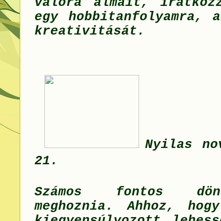
valóra álmait, iratkoz
egy hobbitanfolyamra, a
kreativitását.
Nyilas no
21.
Számos fontos dön
meghoznia. Ahhoz, hog
kiegyensúlyozott lehess