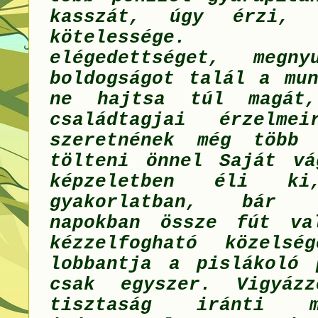
kasszát, úgy érzi,
kötelessége. 
elégedettséget, megny
boldogságot talál a mun
ne hajtsa túl magát
családtagjai érzelm
szeretnének még több 
tölteni önnel Saját vá
képzeletben éli k
gyakorlatban, bár
napokban össze fút va
kézzelfogható közelsé
lobbantja a pislákoló 
csak egyszer. Vigyáz
tisztaság iránti mé