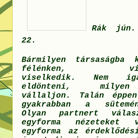
Rák jún
22.
Bármilyen társaságba 
félénken, vissz
viselkedik. Nem ig
eldönteni, milyen
vállaljon. Talán éppe
gyakrabban a sütemé
Olyan partnert válas
egyforma nézeteket 
egyforma az érdeklődés