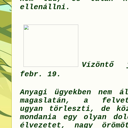
ellenállni.
Vízöntő
febr. 19.
Anyagi ügyekben nem á
magaslatán, a felve
ugyan törleszti, de kö
mondania egy olyan dol
élvezetet, nagy örömö