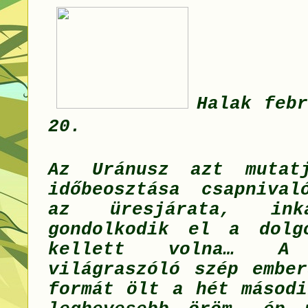
Halak feb
20.
Az Uránusz azt mutat
időbeosztása csapniva
az üresjárata, ink
gondolkodik el a dolg
kellett volna… A 
világraszóló szép ember
formát ölt a hét másodi