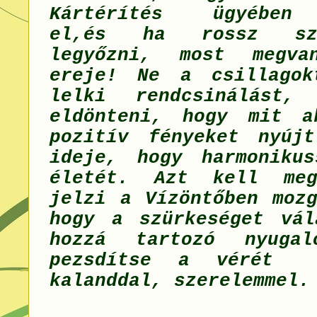
Kártérítés ügyében 
el,és ha rossz sz
legyőzni, most megv
ereje! Ne a csillagok
lelki rendcsinálást,
eldönteni, hogy mit a
pozitív fényeket nyúj
ideje, hogy harmoniku
életét. Azt kell meg
jelzi a Vízöntőben mozg
hogy a szürkeséget vá
hozzá tartozó nyugal
pezsdítse a vérét 
kalanddal, szerelemmel.