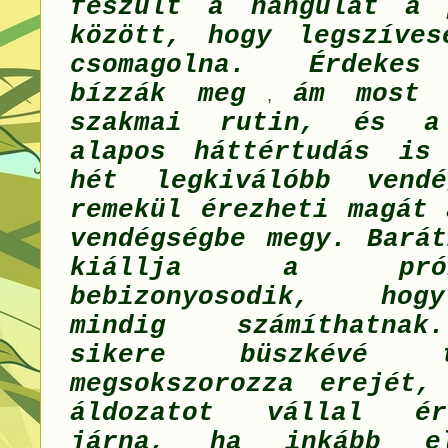
feszült a hangulat a 
között, hogy legszíves
csomagolna. Érdekes
bízzák meg
ám most
,
szakmai rutin, és a
alapos háttértudás is
hét legkiválóbb vendé
remekül érezheti magát 
vendégségbe megy. Barát
kiállja a pró
bebizonyosodik,
hog
mindig számíthatnak
sikere büszkévé 
megsokszorozza erejét,
áldozatot vállal ér
járna, ha inkább el