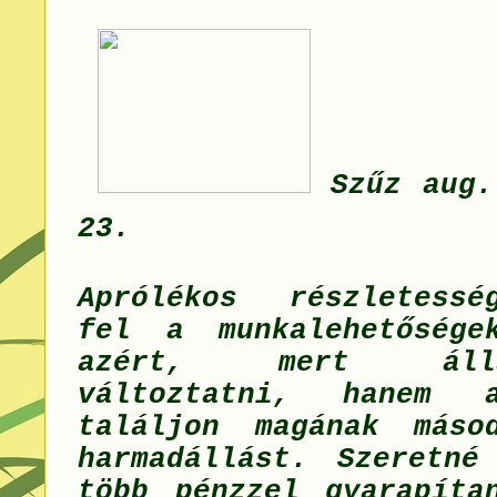
Szűz aug.
23.
Aprólékos részletessé
fel a munkalehetősége
azért, mert áll
változtatni, hanem 
találjon magának máso
harmadállást. Szeretné
több pénzzel gyarapíta