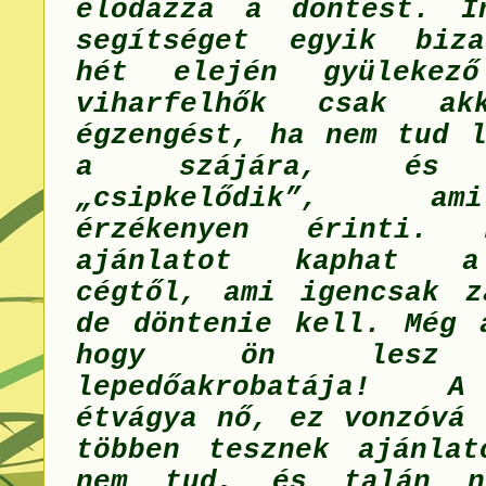
elodázza a döntést. I
segítséget egyik biza
hét elején gyülekező
viharfelhők csak ak
égzengést, ha nem tud l
a szájára, és o
„csipkelődik”, a
érzékenyen érinti. 
ajánlatot kaphat a
cégtől, ami igencsak z
de döntenie kell. Még 
hogy ön les
lepedőakrobatája! A
étvágya nő, ez vonzóvá 
többen tesznek ajánlat
nem tud, és talán n