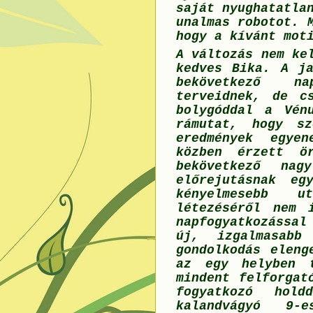
saját nyughatatla
unalmas robotot. 
hogy a kívánt mot
A változás nem ke
kedves Bika. A ja
bekövetkező na
terveidnek, de c
bolygóddal a Vén
rámutat, hogy sz
eredmények egye
közben érzett ö
bekövetkező nag
előrejutásnak eg
kényelmesebb u
létezéséről nem 
napfogyatkozással
új, izgalmasabb
gondolkodás eleng
az egy helyben 
mindent felforgat
fogyatkozó hol
kalandvágyó 9-