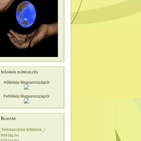
Időjárás előrejelzés
Hőtérkép Magyarországról
Felhőkép Magyarországról
Blogtár
!_Felhasználási feltételek_!
1949.lap.hu
1978.lap.hu