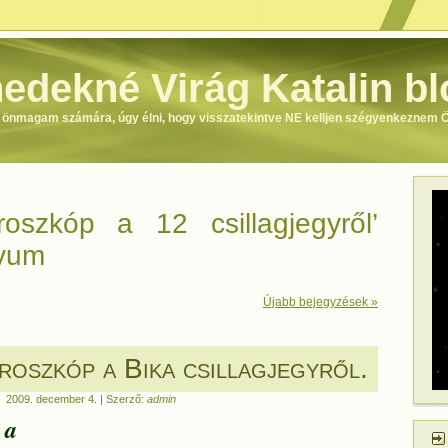
edekné Virág Katalin bl
m önmagam számára, úgy élni, hogy visszatekintve NE kelljen szégyenkeznem
oszkóp a 12 csillagjegyről’
ívum
Újabb bejegyzések »
roszkóp a Bika csillagjegyről.
2009. december 4. | Szerző:
admin
 a