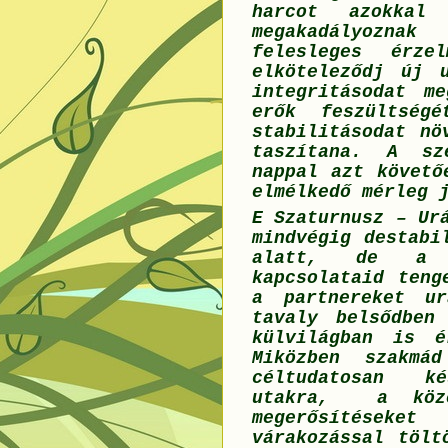
harcot azokkal
megakadályozna
felesleges érze
elköteleződj új 
integritásodat m
erők feszültség
stabilitásodat nö
taszítana. A sz
nappal azt követő
elmélkedő mérleg 
E Szaturnusz – Ur
mindvégig destabi
alatt, de a m
kapcsolataid teng
a partnereket u
tavaly belsődben
külvilágban is é
Miközben szakmá
céltudatosan ké
utakra, a közel
megerősítéseket
várakozással tölt