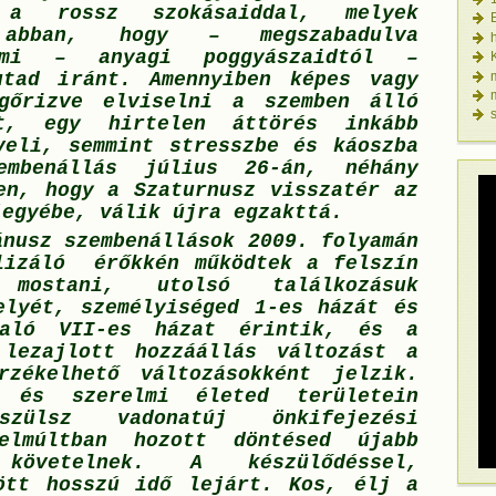
 a rossz szokásaiddal, melyek
k abban, hogy – megszabadulva
lmi – anyagi poggyászaidtól –
utad iránt. Amennyiben képes vagy
egőrizve elviselni a szemben álló
ét, egy hirtelen áttörés inkább
veli, semmint stresszbe és káoszba
embenállás július 26-án, néhány
en, hogy a Szaturnusz visszatér az
jegyébe, válik újra egzakttá.
ánusz szembenállások 2009. folyamán
lizáló érőkkén működtek a felszín
ostani, utolsó találkozásuk
elyét, személyiséged 1-es házát és
raló VII-es házat érintik, és a
 lezajlott hozzáállás változást a
rzékelhető változásokként jelzik.
d és szerelmi életed területein
szülsz vadonatúj önkifejezési
múltban hozott döntésed újabb
 követelnek. A készülődéssel,
ött hosszú idő lejárt. Kos, élj a