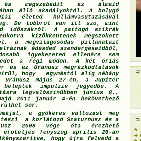
t, és megszabadít az álmaid
jában álló akadályoktól. A bolygó
giái életed hullámvasutazásával
meg. De többről van itt szó, mint
d időszakról. A pattogó szikrák
nkorra kizökkentenek megszokott
ől, a megvilágosodás pillanatait
elráznak édesded szendergéseidből,
dosabb igyekezeted ellenére sem
tedet a régi módon. A két óriás
er és az Uránusz megrázkódtatások
hírül, hogy – egymástól alig néhány
z Uránusz május 27-én, a Jupiter
beléptek impulzív jegyedbe. A
tásra legvalószínűbben június 8.,
majd 2011 január 4-én bekövetkező
erülhet sor.
émáját, a gyökeres változást még
 teszi a korlátozó Szaturnusz és a
ánusz 2008 vége óta érezhető
 erőteljes fényszög április 26-án
ikényszerítve, hogy újra felvedd a