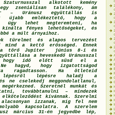
Szaturnusszal alkotott kemény
egy zseniálisan találékony, ám
er – Uránusz együttállás is
Ez újabb emlékeztető, hogy a
ak úgy lehet megteremteni, ha
 kínálta fényes lehetőségeket, és
öbbé a múlt árnyaihoz.
ok türelmet és alapos tervezést
d mind a kettő erősséged. Ennek
ra törő Jupiter június 8-i és
gyüttállása a heveskedő Uránusszal
a, hogy idő előtt süsd el a
 Ne hagyd, hogy izgatottságod
ágra ragadtasson. Ha ötleteid
, lépésről lépésre haladj a
és ne cselekedj meggondolatlanul,
 megérkezned. Szeretnél munkát és
tatni, továbbtanulni – mindezek
 elköteleződést kívánnak. Szerelmi
 alacsonyan izzanak, míg fel nem
molyabb kapcsolatra. A szerelem
usz március 31-én jegyedbe lép,