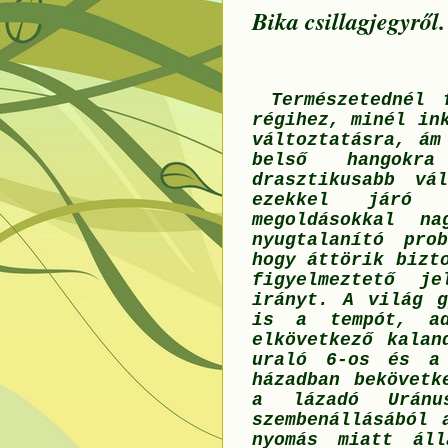
Bika csillagjegyről.
Természetednél f
régihez, minél in
változtatásra, ám
belső hangokr
drasztikusabb vá
ezekkel járó k
megoldásokkal na
nyugtalanító pro
hogy áttörik bizt
figyelmeztető j
irányt. A világ g
is a tempót, ad
elkövetkező kalan
uraló 6-os és a 
házadban bekövetk
a lázadó Uránu
szembenállásából 
nyomás miatt áll