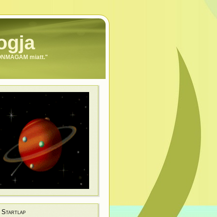
ogja
 ÖNMAGAM miatt."
Startlap