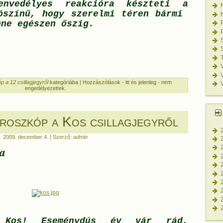
envedélyes reakcióra készteti a
ószínű, hogy szerelmi téren bármi
nne egészen őszig.
p a 12 csillagjegyről
kategóriába |
Hozzászólások - itt és jelenleg - nem
engedélyezettek.
roszkóp a Kos csillagjegyről
2009. december 4. | Szerző:
admin
 a
Kos! Eseménydús év vár rád,