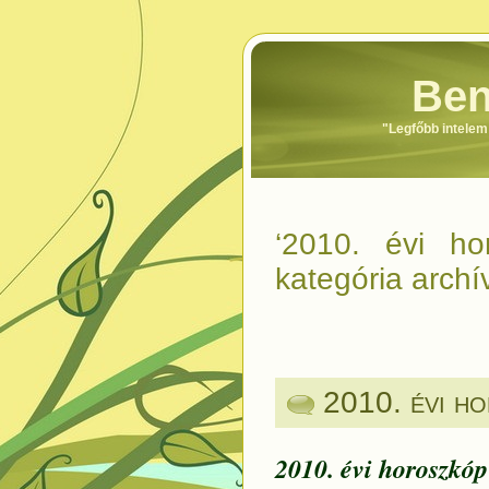
Ben
"Legfőbb intele
‘2010. évi hor
kategória arch
2010. évi ho
2010. évi horoszkóp