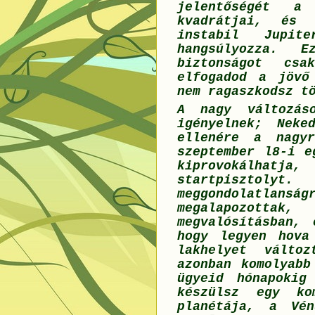
jelentőségét a 
kvadrátjai, és 
instabil Jupit
hangsúlyozza. 
biztonságot cs
elfogadod a jövő
nem ragaszkodsz t
A nagy változás
igényelnek; Neke
ellenére a nagy
szeptember l8-i e
kiprovokálhatj
startpisztolyt.
meggondolatlans
megalapozottak
megvalósításban, 
hogy legyen hova
lakhelyet változ
azonban komolyabb
ügyeid hónapokig
készülsz egy ko
planétája, a Vén