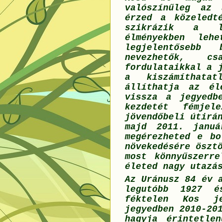
valószínűleg az 
érzed a közeledt
szikrázik a le
élményekben leh
legjelentősebb 
nevezhetők, c
fordulataikkal a 
a kiszámíthata
állíthatja az él
vissza a jegyedb
kezdetét fémjel
jövendőbeli útirá
majd 2011. janu
megérezheted e bo
növekedésére öszt
most könnyűszerre
életed nagy utazá
Az Uránusz 84 év 
legutóbb 1927 é
féktelen Kos je
jegyedben 2010-20
hagyja érintetle