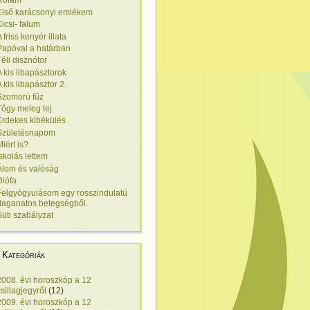
Rólam
Első karácsonyi emlékem
Kicsi- falum
 friss kenyér illata
Papóval a határban
Téli disznótor
A kis libapásztorok
A kis libapásztor 2.
Szomorú fűz
Tőgy meleg tej
Érdekes kibékülés
Születésnapom
Miért is?
Iskolás lettem
Álom és valóság
Diófa
Felgyógyulásom egy rosszindulatú
daganatos betegségből.
Süti szabályzat
Kategóriák
2008. évi horoszkóp a 12
csillagjegyről
(12)
2009. évi horoszkóp a 12