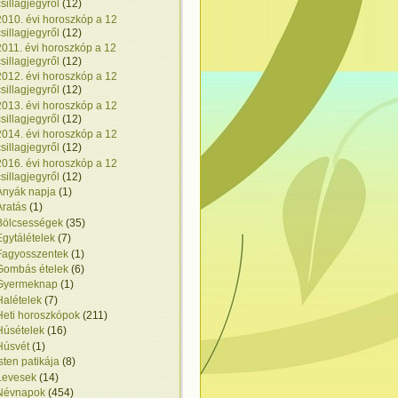
csillagjegyről
(12)
2010. évi horoszkóp a 12
csillagjegyről
(12)
2011. évi horoszkóp a 12
csillagjegyről
(12)
2012. évi horoszkóp a 12
csillagjegyről
(12)
2013. évi horoszkóp a 12
csillagjegyről
(12)
2014. évi horoszkóp a 12
csillagjegyről
(12)
2016. évi horoszkóp a 12
csillagjegyről
(12)
Anyák napja
(1)
Aratás
(1)
Bölcsességek
(35)
Egytálételek
(7)
Fagyosszentek
(1)
Gombás ételek
(6)
Gyermeknap
(1)
Halételek
(7)
Heti horoszkópok
(211)
Húsételek
(16)
Húsvét
(1)
Isten patikája
(8)
Levesek
(14)
Névnapok
(454)