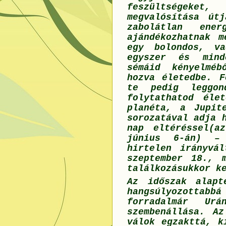
feszültségeke
megvalósítása út
zabolátlan ener
ajándékozhatnak 
egy bolondos, va
egyszer és minde
sémáid kényelméb
hozva életedbe. F
te pedig leggon
folytathatod éle
planéta, a Jupit
sorozatával adja 
nap eltéréssel(a
június 6-án) – 
hirtelen irányvál
szeptember 18., 
találkozásukkor k
Az időszak alapt
hangsúlyozottabbá
forradalmár Ur
szembenállása. Az
válok egzakttá, k