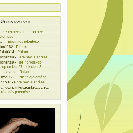
Új hozzászólások
benedeknevkati
-
Egon név
jelentése
adri
-
Egon név jelentése
vica1162
-
Rólam
Kata0314
-
Rólam
Hortenzia
-
Sára név jelentése
Hortenzia
-
Heti horoszkóp
szeptember 27 – október 3.
beusmama
-
Rólam
kszsolti72
-
Edit név jelentése
nono87
-
Nóra név jelentése
pankica,pankus,pankika,panka
-
Gréta név jelentése