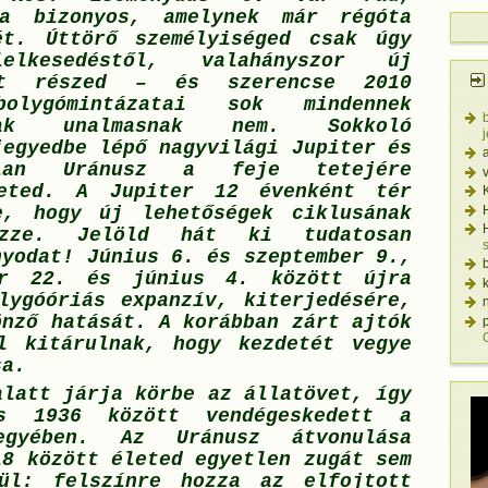
a bizonyos, amelynek már régóta
ét. Úttörő személyiséged csak úgy
lkesedéstől, valahányszor új
et részed – és szerencse 2010
bolygómintázatai sok mindennek
sak unalmasnak nem. Sokkoló
jegyedbe lépő nagyvilági Jupiter és
tlan Uránusz a feje tetejére
eted. A Jupiter 12 évenként tér
e, hogy új lehetőségek ciklusának
ezze. Jelöld hát ki tudatosan
nyodat! Június 6. és szeptember 9.,
ár 22. és június 4. között újra
lygóóriás expanzív, kiterjedésére,
önző hatását. A korábban zárt ajtók
l kitárulnak, hogy kezdetét vegye
sa.
alatt járja körbe az állatövet, így
s 1936 között vendégeskedett a
gyében. Az Uránusz átvonulása
18 között életed egyetlen zugát sem
nül: felszínre hozza az elfojtott