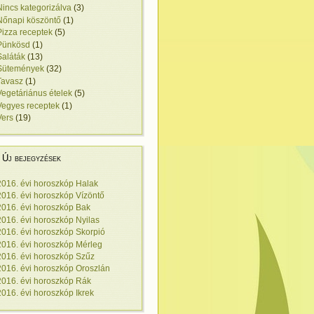
Nincs kategorizálva
(3)
Nőnapi köszöntő
(1)
Pizza receptek
(5)
Pünkösd
(1)
Saláták
(13)
Sütemények
(32)
Tavasz
(1)
Vegetáriánus ételek
(5)
Vegyes receptek
(1)
Vers
(19)
Új bejegyzések
2016. évi horoszkóp Halak
2016. évi horoszkóp Vízöntő
2016. évi horoszkóp Bak
2016. évi horoszkóp Nyilas
2016. évi horoszkóp Skorpió
2016. évi horoszkóp Mérleg
2016. évi horoszkóp Szűz
2016. évi horoszkóp Oroszlán
2016. évi horoszkóp Rák
2016. évi horoszkóp Ikrek