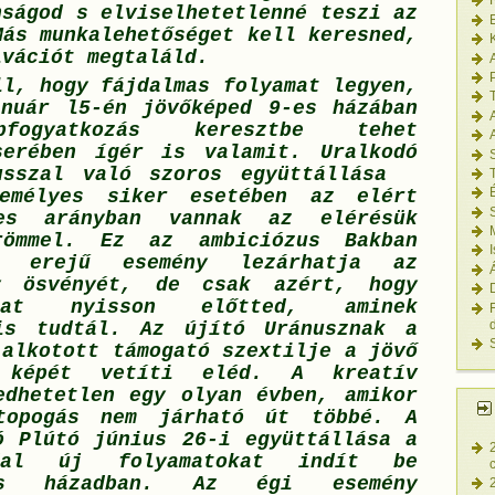
nságod s elviselhetetlenné teszi az
Más munkalehetőséget kell keresned,
ivációt megtaláld.
A
ll, hogy fájdalmas folyamat legyen,
nuár l5-én jövőképed 9-es házában
pfogyatkozás keresztbe tehet
serében ígér is valamit. Uralkodó
usszal való szoros együttállása
emélyes siker esetében az elért
nes arányban vannak az elérésük
römmel. Ez az ambiciózus Bakban
y erejű esemény lezárhatja az
y ösvényét, de csak azért, hogy
tat nyisson előtted, aminek
is tudtál. Az újító Uránusznak a
 alkotott támogató szextilje a jövő
 képét vetíti eléd. A kreatív
edhetetlen egy olyan évben, amikor
topogás nem járható út többé. A
ó Plútó június 26-i együttállása a
ddal új folyamatokat indít be
es házadban. Az égi esemény