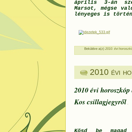
április 3-án sz
Marsot, mégse val
lényeges is törté
Beküldve a(z)
2010. évi horoszkó
2010 évi ho
2010 évi horoszkóp
Kos csillagjegyről
.
Kösd be magad 