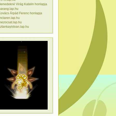
Benedekné Virág Katalin honlapja
harang.lap.hu
Kovács Árpád Ferenc honlapja
mclaren.lap.hu
mezocsat.lap.hu
sztankayistvan.lap.hu