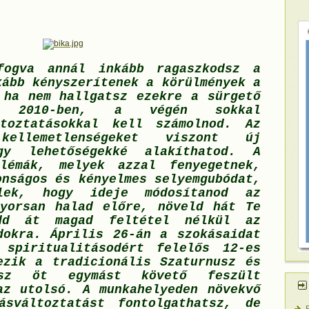
ogva annál inkább ragaszkodsz a
kább kényszerítenek a körülmények a
 ha nem hallgatsz ezekre a sürgető
a 2010-ben, a végén sokkal
ltoztatásokkal kell számolnod. Az
ellemetlenségeket viszont új
gy lehetőségekké alakíthatod. A
blémák, melyek azzal fenyegetnek,
onságos és kényelmes selyemgubódat,
elek, hogy ideje módosítanod az
yorsan halad előre, növeld hát Te
d át magad feltétel nélkül az
dokra. Április 26-án a szokásaidat
spiritualitásodért felelős 12-es
ezik a tradicionális Szaturnusz és
sz öt egymást követő feszült
az utolsó. A munkahelyeden növekvő
ásváltoztatást fontolgathatsz, de