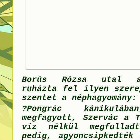
Borús Rózsa utal a
ruházta fel ilyen szere
szentet a néphagyomány:
?Pongrác kánikulába
megfagyott, Szervác a T
víz nélkül megfulladt
pedig, agyoncsipkedték 