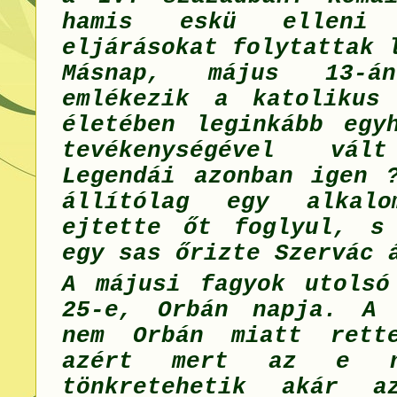
hamis eskü elleni b
eljárásokat folytattak 
Másnap, május 13-án
emlékezik a katolikus
életében leginkább egyh
tevékenységével vál
Legendái azonban igen ?
állítólag egy alkalo
ejtette őt foglyul, s
egy sas őrizte Szervác 
A májusi fagyok utolsó
25-e, Orbán napja. A 
nem Orbán miatt rette
azért mert az e n
tönkretehetik akár 