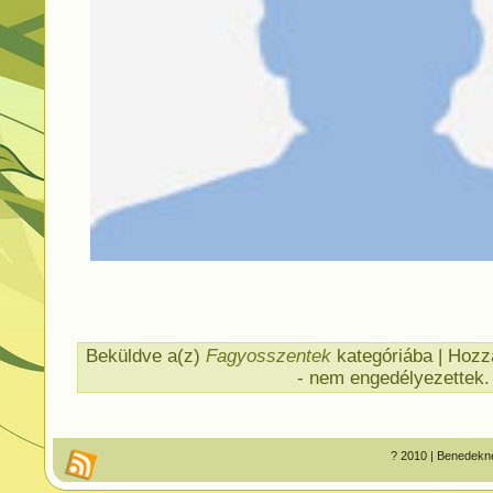
Beküldve a(z)
Fagyosszentek
kategóriába |
Hozzá
- nem engedélyezettek.
? 2010 | Benedekné 