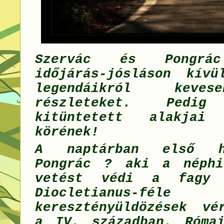
Szervác és Pongrác
időjárás-jósláson kívü
legendáikról keve
részleteket. Pedig 
kitüntetett alakjai
körének!
A naptárban első h
Pongrác ? aki a néphi
vetést védi a fagy
Diocletianus-féle
keresztényüldözések vé
a IV. században. Róma