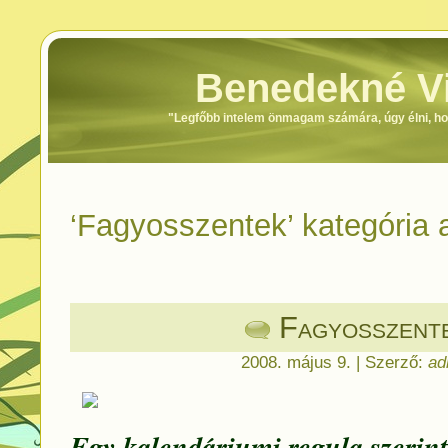
Benedekné Vi
"Legfőbb intelem önmagam számára, úgy élni, h
‘Fagyosszentek’ kategória
Fagyosszent
2008. május 9. | Szerző:
ad
Egy kalendáriumi regula szerint