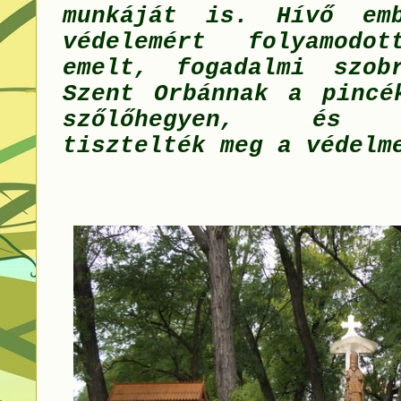
munkáját is. Hívő emb
védelemért folyamodot
emelt, fogadalmi szob
Szent Orbánnak a pincé
szőlőhegyen, és k
tisztelték meg a védelm