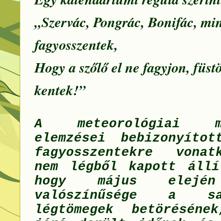
„Szervác, Pongrác, Bonifác, mi
fagyosszentek,
Hogy a szőlő el ne fagyjon, füst
kentek!”
A meteorológiai meg
elemzései bebizonyíto
fagyosszentekre vonat
nem légből kapott állí
hogy május elej
valószínűsége a s
légtömegek betöréséne