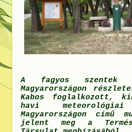
A fagyos szentek je
Magyarországon részlete
Kabos foglalkozott, k
havi meteorológiai
Magyarországon című m
jelent meg a Termész
Társulat megbízásából.