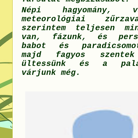
Népi hagyomány, v
meteorológiai zűrza
szerintem teljesen mi
van, fázunk, és pers
babot és paradicsomo
majd fagyos szentek
ültessünk és a palá
várjunk még.