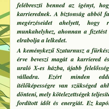
felébreszti benned az igényt, ho
karrierednek. A biztonság abból f
megérzéseidet ahelyett, hogy 
munkahelyhez, ahonnan a fizetést
elrabolja a lelkedet.
A keménykezű Szaturnusz a fürkés
érve beveszi magát a karriered é
uraló X-es házba, újabb felelősség
válladra. Ezért minden eddi
ítélőképességre van szükséged ah
dönteni, mely kötelezettségek teljesí
fordított időt és energiát. Ez kap