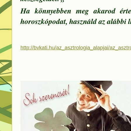
Ha könnyebben meg akarod érte
horoszkópodat, használd az alábbi l
http://bvkati.hu/az_asztrologia_alapjai/az_asztr