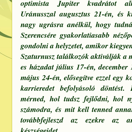
optimista Jupiter kvadrátot a
Uránusszal augusztus 21-én, és k
nagy ugrásra anélkül, hogy tudná
Szerencsére gyakorlatiasabb nézőp
gondolni a helyzetet, amikor kiegyen
Szaturnusz találkozók aktiválják a 
es házadat július 17-én, december 1
május 24-én, elősegítve ezzel egy 
karrieredet befolyásoló döntést.
mérned, hol tudsz fejlődni, hol n
számodra, és mit kell tenned ann
továbbfejleszd az ezekre az a
készségeidet. „