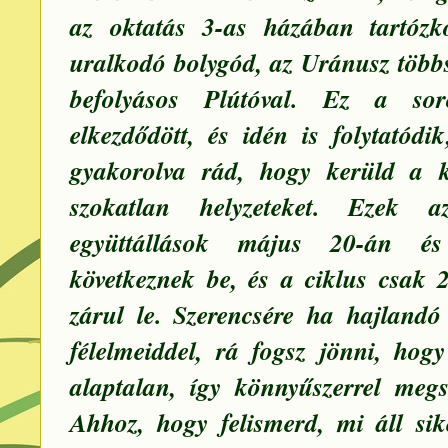
az oktatás 3-as házában tartóz
uralkodó bolygód, az Uránusz többs
befolyásos Plútóval. Ez a so
elkezdődött, és idén is folytatód
gyakorolva rád, hogy kerüld a 
szokatlan helyzeteket. Ezek a
együttállások május 20-án é
következnek be, és a ciklus csak
zárul le. Szerencsére ha hajland
félelmeiddel, rá fogsz jönni, hogy
alaptalan, így könnyűszerrel megs
Ahhoz, hogy felismerd, mi áll sik