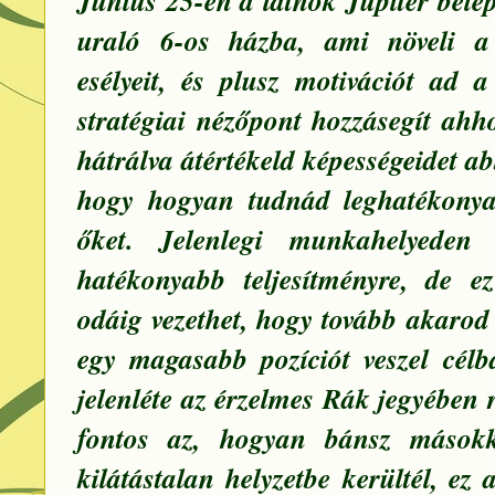
Június 25-én a látnok Jupiter belé
uraló 6-os házba, ami növeli a
esélyeit, és plusz motivációt ad
stratégiai nézőpont hozzásegít ahh
hátrálva átértékeld képességeidet a
hogy hogyan tudnád leghatékonya
őket. Jelenlegi munkahelyeden 
hatékonyabb teljesítményre, de e
odáig vezethet, hogy tovább akarod
egy magasabb pozíciót veszel célb
jelenléte az érzelmes Rák jegyében 
fontos az, hogyan bánsz mások
kilátástalan helyzetbe kerültél, ez 