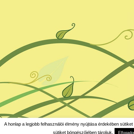
A honlap a legjobb felhasználói élmény nyújtása érdekében sütiket
sütiket böngészőjében tároljuk.
Elfogad