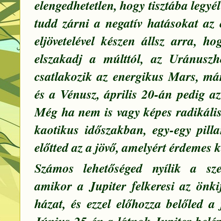
elengedhetetlen, hogy tisztába legyé
tudd zárni a negatív hatásokat az 
eljövetelével készen állsz arra, h
elszakadj a múlttól, az Uránusz
csatlakozik az energikus Mars, m
és a Vénusz, április 20-án pedig a
Még ha nem is vagy képes radikális
kaotikus időszakban, egy-egy pilla
előtted az a jövő, amelyért érdemes 
Számos lehetőséged nyílik a szem
amikor a Jupiter felkeresi az önki
házat, és ezzel előhozza belőled a